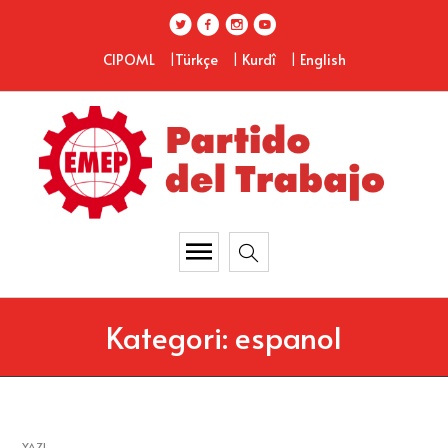
|
|
|
CIPOML
Türkçe
Kurdî
English
Kategori:
espanol
YAZI